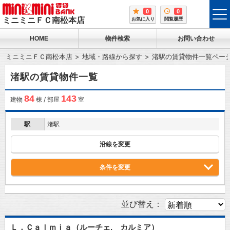
0
0
tog
ミニミニＦＣ南松本店
お気に入り
閲覧履歴
me
HOME
物件検索
お問い合わせ
ミニミニＦＣ南松本店
地域・路線から探す
渚駅の賃貸物件一覧ペー
渚駅の賃貸物件一覧
84
143
建物
棟 / 部屋
室
駅
渚駅
沿線を変更
条件を変更
並び替え：
Ｌ．Ｃａｌｍｉａ（ルーチェ. カルミア）