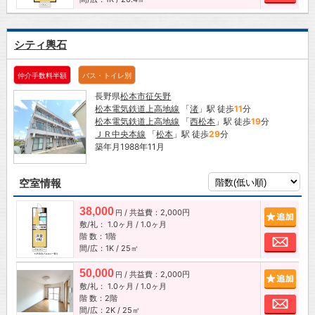
シティ輿石
仲介手数料半額
バス・トイレ別
長野県
松本市
征矢野
松本電気鉄道上高地線
「
渚
」駅 徒歩
11
分
松本電気鉄道上高地線
「
西松本
」駅 徒歩
19
分
ＪＲ中央本線
「
松本
」駅 徒歩
29
分
築年月1988年11月
空室情報
38,000
/ 共益費：2,000円
追加
円
敷/礼：
1.0ヶ月
/
1.0ヶ月
階 数：1階
お問
間/広：1K / 25㎡
50,000
/ 共益費：2,000円
追加
円
敷/礼：
1.0ヶ月
/
1.0ヶ月
階 数：2階
お問
間/広：2K / 25㎡