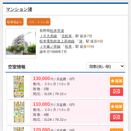
マンション渚
駐車場あり
バス・トイレ別
長野県
松本市
渚
ＪＲ大糸線
「
北松本
」駅 徒歩
7
分
松本電気鉄道上高地線
「
渚
」駅 徒歩
9
分
ＪＲ篠ノ井線
「
松本
」駅 徒歩
10
分
築年月1998年7月
空室情報
130,000
/ 共益費：0円
追加
円
敷/礼：
2.0ヶ月
/
1.0ヶ月
階 数：2階
お問
間/広：3LDK / 79.32㎡
110,000
/ 共益費：0円
追加
円
敷/礼：
2.0ヶ月
/
1.0ヶ月
階 数：4階
お問
間/広：3LDK / 79.32㎡
120,000
/ 共益費：0円
追加
円