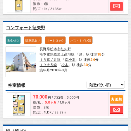
階 数：1階
お問
間/広：1K / 31.35㎡
コンフォート征矢野
敷金ゼロ
駐車場あり
オートロック
バス・トイレ別
長野県
松本市
征矢野
松本電気鉄道上高地線
「
渚
」駅 徒歩
18
分
ＪＲ篠ノ井線
「
南松本
」駅 徒歩
24
分
ＪＲ大糸線
「
松本
」駅 徒歩
30
分
築年月2016年8月
空室情報
70,000
/ 共益費：6,000円
追加
円
敷/礼：
0.0ヶ月
/
1.0ヶ月
階 数：2階
お問
間/広：1LDK / 33.39㎡