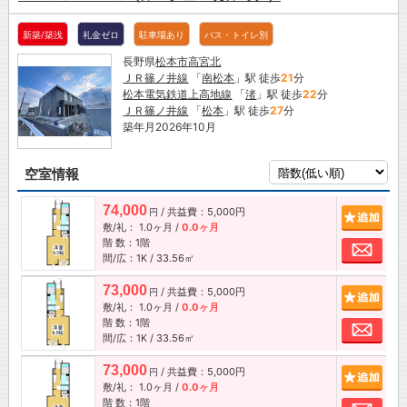
新築/築浅
礼金ゼロ
駐車場あり
バス・トイレ別
長野県
松本市
高宮北
ＪＲ篠ノ井線
「
南松本
」駅 徒歩
21
分
松本電気鉄道上高地線
「
渚
」駅 徒歩
22
分
ＪＲ篠ノ井線
「
松本
」駅 徒歩
27
分
築年月2026年10月
空室情報
74,000
/ 共益費：5,000円
追加
円
敷/礼：
1.0ヶ月
/
0.0ヶ月
階 数：1階
お問
間/広：1K / 33.56㎡
73,000
/ 共益費：5,000円
追加
円
敷/礼：
1.0ヶ月
/
0.0ヶ月
階 数：1階
お問
間/広：1K / 33.56㎡
73,000
/ 共益費：5,000円
追加
円
敷/礼：
1.0ヶ月
/
0.0ヶ月
階 数：1階
お問