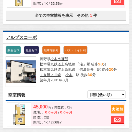
間/広：1K / 33.56㎡
全ての空室情報を表示 その他
件
5
アルプスコーポ
敷金ゼロ
礼金ゼロ
駐車場あり
バス・トイレ別
長野県
松本市
笹部
松本電気鉄道上高地線
「
渚
」駅 徒歩
20
分
松本電気鉄道上高地線
「
信濃荒井
」駅 徒歩
20
分
ＪＲ篠ノ井線
「
松本
」駅 徒歩
30
分
築年月2001年3月
空室情報
45,000
/ 共益費：0円
追加
円
敷/礼：
0.0ヶ月
/
0.0ヶ月
階 数：2階
お問
間/広：1K / 27.68㎡