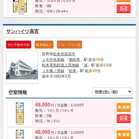
敷/礼：
0.0ヶ月
/
0.5ヶ月
階 数：1階
お問
間/広：1DK / 29.44㎡
サンハイツ高宮
仲介手数料半額
駐車場あり
バス・トイレ別
長野県
松本市
高宮中
ＪＲ中央本線
「
南松本
」駅 徒歩
15
分
松本電気鉄道上高地線
「
渚
」駅 徒歩
23
分
ＪＲ篠ノ井線
「
松本
」駅 徒歩
35
分
築年月1992年5月
空室情報
48,000
/ 共益費：2,000円
追加
円
敷/礼：
1.0ヶ月
/
1.0ヶ月
階 数：2階
お問
間/広：1K / 31㎡
48,000
/ 共益費：2,000円
追加
円
敷/礼：
1.0ヶ月
/
1.0ヶ月