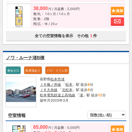
38,000
/ 共益費：2,000円
追加
円
敷/礼：
1.0ヶ月
/
1.0ヶ月
階 数：2階
お問
間/広：1K / 25㎡
全ての空室情報を表示 その他
件
1
ノワ・ルーナ渚B棟
敷金ゼロ
駐車場あり
バス・トイレ別
長野県
松本市
渚
ＪＲ篠ノ井線
「
松本
」駅 徒歩
8
分
ＪＲ大糸線
「
北松本
」駅 徒歩
8
分
松本電気鉄道上高地線
「
渚
」駅 徒歩
12
分
築年月2005年3月
空室情報
65,000
/ 共益費：5,000円
追加
円