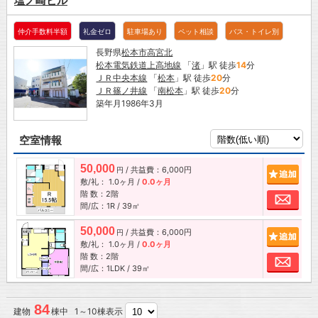
塩ノ崎ビル
仲介手数料半額
礼金ゼロ
駐車場あり
ペット相談
バス・トイレ別
長野県
松本市
高宮北
松本電気鉄道上高地線
「
渚
」駅 徒歩
14
分
ＪＲ中央本線
「
松本
」駅 徒歩
20
分
ＪＲ篠ノ井線
「
南松本
」駅 徒歩
20
分
築年月1986年3月
空室情報
50,000
/ 共益費：6,000円
追加
円
敷/礼：
1.0ヶ月
/
0.0ヶ月
階 数：2階
お問
間/広：1R / 39㎡
50,000
/ 共益費：6,000円
追加
円
敷/礼：
1.0ヶ月
/
0.0ヶ月
階 数：2階
お問
間/広：1LDK / 39㎡
84
建物
棟中 1～10棟表示