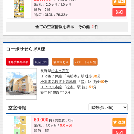
敷/礼：
2.0ヶ月
/
1.0ヶ月
階 数：2階
お問
間/広：3LDK / 79.32㎡
全ての空室情報を表示 その他
件
2
コーポせせらぎA棟
仲介手数料半額
礼金ゼロ
駐車場あり
バス・トイレ別
長野県
松本市
石芝
ＪＲ篠ノ井線
「
南松本
」駅 徒歩
30
分
松本電気鉄道上高地線
「
渚
」駅 徒歩
40
分
ＪＲ中央本線
「
松本
」駅 徒歩
51
分
築年月1989年10月
空室情報
60,000
/ 共益費：0円
追加
円
敷/礼：
1.0ヶ月
/
0.0ヶ月
階 数：1階
お問