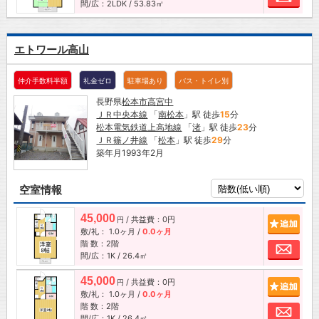
間/広：2LDK / 53.83㎡
エトワール高山
仲介手数料半額
礼金ゼロ
駐車場あり
バス・トイレ別
長野県
松本市
高宮中
ＪＲ中央本線
「
南松本
」駅 徒歩
15
分
松本電気鉄道上高地線
「
渚
」駅 徒歩
23
分
ＪＲ篠ノ井線
「
松本
」駅 徒歩
29
分
築年月1993年2月
空室情報
45,000
/ 共益費：0円
追加
円
敷/礼：
1.0ヶ月
/
0.0ヶ月
階 数：2階
お問
間/広：1K / 26.4㎡
45,000
/ 共益費：0円
追加
円
敷/礼：
1.0ヶ月
/
0.0ヶ月
階 数：2階
お問
間/広：1K / 26.4㎡