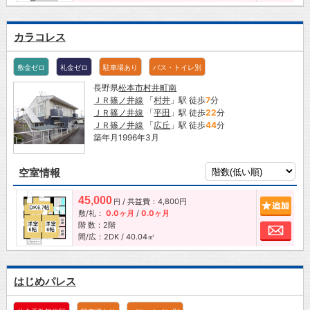
カラコレス
敷金ゼロ
礼金ゼロ
駐車場あり
バス・トイレ別
長野県
松本市
村井町南
ＪＲ篠ノ井線
「
村井
」駅 徒歩
7
分
ＪＲ篠ノ井線
「
平田
」駅 徒歩
22
分
ＪＲ篠ノ井線
「
広丘
」駅 徒歩
44
分
築年月1996年3月
空室情報
45,000
/ 共益費：4,800円
追加
円
敷/礼：
0.0ヶ月
/
0.0ヶ月
階 数：2階
お問
間/広：2DK / 40.04㎡
はじめパレス