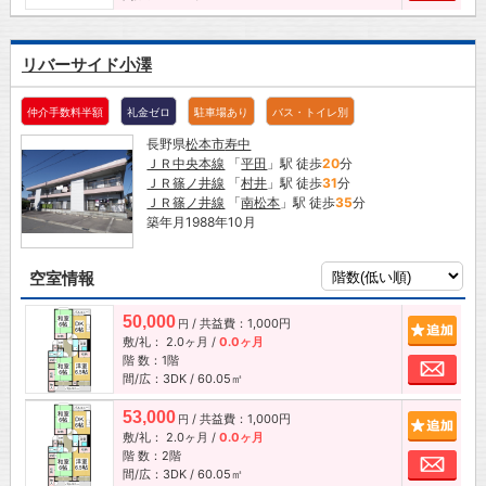
リバーサイド小澤
仲介手数料半額
礼金ゼロ
駐車場あり
バス・トイレ別
長野県
松本市
寿中
ＪＲ中央本線
「
平田
」駅 徒歩
20
分
ＪＲ篠ノ井線
「
村井
」駅 徒歩
31
分
ＪＲ篠ノ井線
「
南松本
」駅 徒歩
35
分
築年月1988年10月
空室情報
50,000
/ 共益費：1,000円
追加
円
敷/礼：
2.0ヶ月
/
0.0ヶ月
階 数：1階
お問
間/広：3DK / 60.05㎡
53,000
/ 共益費：1,000円
追加
円
敷/礼：
2.0ヶ月
/
0.0ヶ月
階 数：2階
お問
間/広：3DK / 60.05㎡