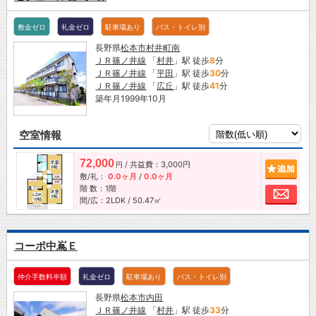
敷金ゼロ
礼金ゼロ
駐車場あり
バス・トイレ別
長野県
松本市
村井町南
ＪＲ篠ノ井線
「
村井
」駅 徒歩
8
分
ＪＲ篠ノ井線
「
平田
」駅 徒歩
30
分
ＪＲ篠ノ井線
「
広丘
」駅 徒歩
41
分
築年月1999年10月
空室情報
72,000
/ 共益費：3,000円
追加
円
敷/礼：
0.0ヶ月
/
0.0ヶ月
階 数：1階
お問
間/広：2LDK / 50.47㎡
コーポ中嶌Ｅ
仲介手数料半額
礼金ゼロ
駐車場あり
バス・トイレ別
長野県
松本市
内田
ＪＲ篠ノ井線
「
村井
」駅 徒歩
33
分