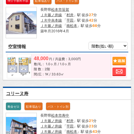
仲介手数料半額
駐車場あり
バス・トイレ別
長野県
松本市
笹賀
ＪＲ篠ノ井線
「
村井
」駅 徒歩
27
分
ＪＲ中央本線
「
平田
」駅 徒歩
42
分
ＪＲ篠ノ井線
「
南松本
」駅 徒歩
66
分
築年月2016年4月
空室情報
48,000
/ 共益費：3,000円
追加
円
敷/礼：
1.0ヶ月
/
1.0ヶ月
階 数：2階
お問
間/広：1K / 33.63㎡
コリーヌ寿
敷金ゼロ
駐車場あり
バス・トイレ別
長野県
松本市
寿中
ＪＲ篠ノ井線
「
村井
」駅 徒歩
21
分
ＪＲ篠ノ井線
「
平田
」駅 徒歩
23
分
ＪＲ篠ノ井線
「
南松本
」駅 徒歩
43
分