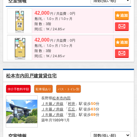
空室情報
42,000
/ 共益費：0円
追加
円
敷/礼：
1.0ヶ月
/
1.0ヶ月
階 数：3階
お問
間/広：1K / 24.85㎡
42,000
/ 共益費：0円
追加
円
敷/礼：
1.0ヶ月
/
1.0ヶ月
階 数：3階
お問
間/広：1K / 24.85㎡
松本市内田戸建賃貸住宅
仲介手数料半額
駐車場あり
バス・トイレ別
長野県
松本市
内田
ＪＲ篠ノ井線
「
村井
」駅 徒歩
50
分
ＪＲ篠ノ井線
「
広丘
」駅 徒歩
63
分
ＪＲ篠ノ井線
「
平田
」駅 徒歩
69
分
築年月1989年1月
空室情報