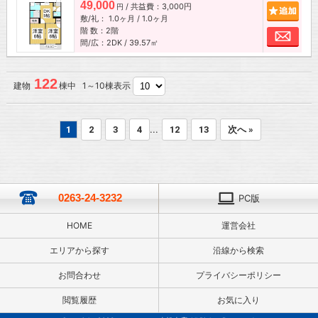
49,000
/ 共益費：3,000円
追加
円
敷/礼：
1.0ヶ月
/
1.0ヶ月
階 数：2階
お問
間/広：2DK / 39.57㎡
122
建物
棟中 1～10棟表示
...
1
2
3
4
12
13
次へ »
0263-24-3232
PC版
HOME
運営会社
エリアから探す
沿線から検索
お問合わせ
プライバシーポリシー
閲覧履歴
お気に入り