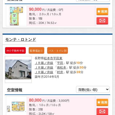
90,000
/ 共益費：0円
追加
円
敷/礼：
2.0ヶ月
/
1.0ヶ月
階 数：1階
お問
間/広：2DK / 74.52㎡
モンテ・ロトンド
仲介手数料半額
駐車場あり
バス・トイレ別
長野県
松本市
平田東
ＪＲ篠ノ井線
「
平田
」駅 徒歩
10
分
ＪＲ篠ノ井線
「
南松本
」駅 徒歩
30
分
ＪＲ篠ノ井線
「
村井
」駅 徒歩
39
分
築年月2014年5月
空室情報
80,000
/ 共益費：3,000円
追加
円
敷/礼：
1.0ヶ月
/
1.0ヶ月
階 数：2階
お問
間/広：2LDK / 58㎡