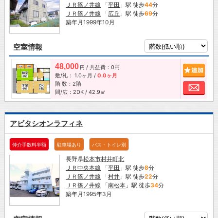
ＪＲ篠ノ井線
「
平田
」駅 徒歩
44
分
ＪＲ篠ノ井線
「
広丘
」駅 徒歩
69
分
築年月1999年10月
空室情報
48,000
/ 共益費：0円
追加
円
敷/礼：
1.0ヶ月
/
0.0ヶ月
階 数：2階
お問
間/広：2DK / 42.9㎡
アビタシオンラフィネ
仲介手数料半額
駐車場あり
バス・トイレ別
長野県
松本市
村井町北
ＪＲ中央本線
「
平田
」駅 徒歩
8
分
ＪＲ篠ノ井線
「
村井
」駅 徒歩
22
分
ＪＲ篠ノ井線
「
南松本
」駅 徒歩
34
分
築年月1995年3月