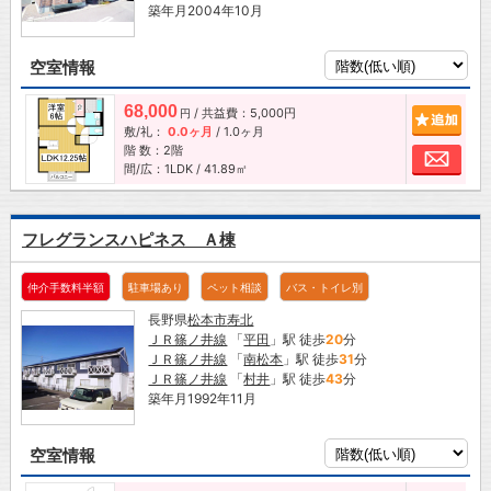
築年月2004年10月
空室情報
68,000
/ 共益費：5,000円
追加
円
敷/礼：
0.0ヶ月
/
1.0ヶ月
階 数：2階
お問
間/広：1LDK / 41.89㎡
フレグランスハピネス Ａ棟
仲介手数料半額
駐車場あり
ペット相談
バス・トイレ別
長野県
松本市
寿北
ＪＲ篠ノ井線
「
平田
」駅 徒歩
20
分
ＪＲ篠ノ井線
「
南松本
」駅 徒歩
31
分
ＪＲ篠ノ井線
「
村井
」駅 徒歩
43
分
築年月1992年11月
空室情報