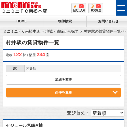
0
0
tog
ミニミニＦＣ南松本店
お気に入り
閲覧履歴
me
HOME
物件検索
お問い合わせ
ミニミニＦＣ南松本店
地域・路線から探す
村井駅の賃貸物件一覧ペ
村井駅の賃貸物件一覧
122
234
建物
棟 / 部屋
室
駅
村井駅
沿線を変更
条件を変更
並び替え：
セジュール宮嶋A棟