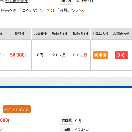
野県
松本市
寿豊丘
築年月
1991年8月
Ｒ中央本線
「
松本
」駅 バス
20
分 「白川」停歩
5
分
賃料
共益費
敷金(月)
礼金(月)
お気に入り
お問合わせ
お
7㎡
50,000
0円
2.0ヶ月
0.0ヶ月
円
バス・トイレ別
,000
円
共益費
0円
DK
面積
55.44㎡