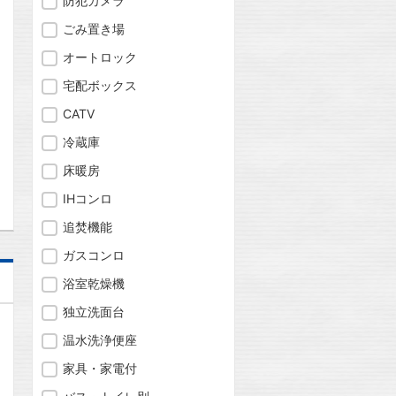
防犯カメラ
ごみ置き場
オートロック
宅配ボックス
CATV
冷蔵庫
問合わせ
床暖房
IHコンロ
追焚機能
ガスコンロ
浴室乾燥機
独立洗面台
温水洗浄便座
家具・家電付