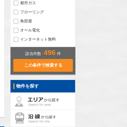
都市ガス
フローリング
角部屋
オール電化
インターネット無料
496
該当件数
件
問合わせ
物件を探す
問合わせ
Search for area
Search for line