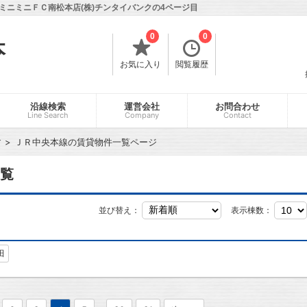
ニミニＦＣ南松本店(株)チンタイバンクの4ページ目
0
0
本
お気に入り
閲覧履歴
沿線検索
運営会社
お問合わせ
Line Search
Company
Contact
す
ＪＲ中央本線の賃貸物件一覧ページ
覧
並び替え：
表示棟数：
田