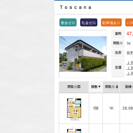
Ｔｏｓｃａｎａ
敷金ゼロ
礼金ゼロ
駐車場あり
バ
47
賃料
間取り
1K
住所
長
Ｊ
交通
Ｊ
Ｊ
間取り図
階数
間取り
面積
1階
1K
28.9