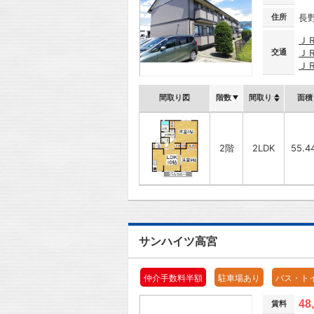
住所
長
Ｊ
交通
Ｊ
Ｊ
間取り図
階数
間取り
面積
2階
2LDK
55.4
サンハイツ高宮
仲介手数料半額
駐車場あり
バス・ト
48
賃料