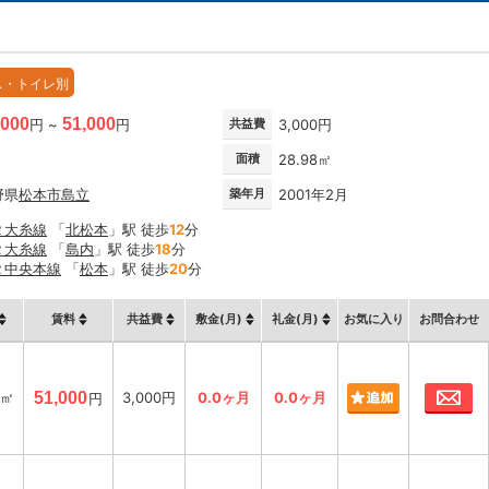
ス・トイレ別
,000
51,000
円 ~
円
共益費
3,000円
面積
28.98㎡
野県
松本市
島立
築年月
2001年2月
Ｒ大糸線
「
北松本
」駅 徒歩
12
分
Ｒ大糸線
「
島内
」駅 徒歩
18
分
Ｒ中央本線
「
松本
」駅 徒歩
20
分
賃料
共益費
敷金(月)
礼金(月)
お気に入り
お問合わせ
お
8㎡
51,000
3,000円
0.0ヶ月
0.0ヶ月
円