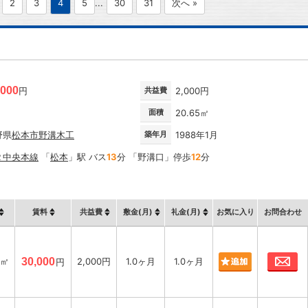
2
3
4
5
...
30
31
次へ »
,000
円
共益費
2,000円
面積
20.65㎡
野県
松本市
野溝木工
築年月
1988年1月
Ｒ中央本線
「
松本
」駅 バス
13
分 「野溝口」停歩
12
分
賃料
共益費
敷金(月)
礼金(月)
お気に入り
お問合わせ
お
5㎡
30,000
2,000円
1.0ヶ月
1.0ヶ月
円