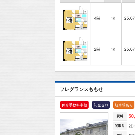
4階
1K
25.0
2階
1K
25.0
フレグランスももせ
仲介手数料半額
礼金ゼロ
駐車場あり
50
賃料
間取り
2D