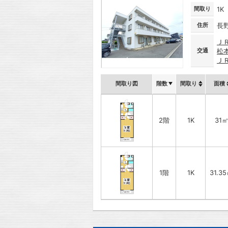
間取り
1K
住所
長
Ｊ
交通
松
Ｊ
間取り図
階数
間取り
面積
2階
1K
31
1階
1K
31.3