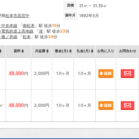
面積
31㎡ ~ 31.35㎡
野県
松本市
高宮中
築年月
1992年5月
Ｒ中央本線
「
南松本
」駅 徒歩
15
分
本電気鉄道上高地線
「
渚
」駅 徒歩
23
分
Ｒ篠ノ井線
「
松本
」駅 徒歩
35
分
賃料
共益費
敷金(月)
礼金(月)
お気に入り
お問合わせ
お
㎡
48,000
2,000円
1.0ヶ月
1.0ヶ月
円
お
5㎡
48,000
2,000円
1.0ヶ月
1.0ヶ月
円