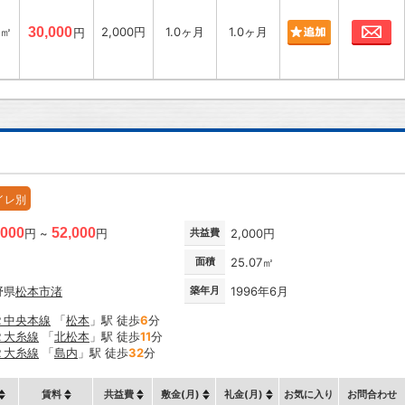
お
5㎡
30,000
2,000円
1.0ヶ月
1.0ヶ月
円
イレ別
,000
52,000
円 ~
円
共益費
2,000円
面積
25.07㎡
野県
松本市
渚
築年月
1996年6月
Ｒ中央本線
「
松本
」駅 徒歩
6
分
Ｒ大糸線
「
北松本
」駅 徒歩
11
分
Ｒ大糸線
「
島内
」駅 徒歩
32
分
賃料
共益費
敷金(月)
礼金(月)
お気に入り
お問合わせ