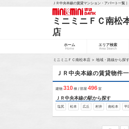
ＪＲ中央本線の賃貸マンション・アパート一覧｜ミ
ミニミニＦＣ南松
店
ホーム
エリア検索
Home
Area Search
ミニミニＦＣ南松本店
地域・路線から探
ＪＲ中央本線の賃貸物件一
310
496
建物
棟 / 部屋
室
ＪＲ中央本線の駅から探す
塩尻
松本
広丘
村井
南松本
平