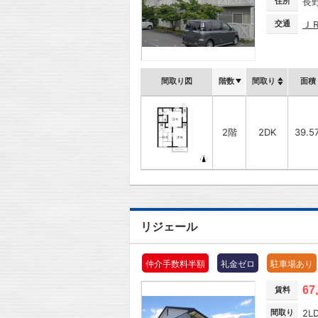
住所
長
交通
Ｊ
間取り図
階数
間取り
面積
2階
2DK
39.5
リジェール
仲介手数料半額
礼金ゼロ
駐車場あり
67
賃料
間取り
2L