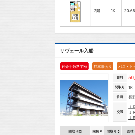
2階
1K
20.6
リヴェール入船
仲介手数料半額
駐車場あり
バス・ト
50
賃料
間取り
1K
住所
長
Ｊ
交通
Ｊ
Ｊ
間取り図
階数
間取り
面積