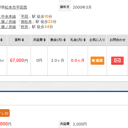
野県
松本市
平田西
築年月
2000年3月
Ｒ中央本線
「
平田
」駅 徒歩
10
分
Ｒ篠ノ井線
「
南松本
」駅 徒歩
23
分
Ｒ篠ノ井線
「
村井
」駅 徒歩
34
分
賃料
共益費
敷金(月)
礼金(月)
お気に入り
お問合わせ
お
4㎡
67,000
0円
2.0ヶ月
0.0ヶ月
円
イレ別
,000
円
共益費
2,000円