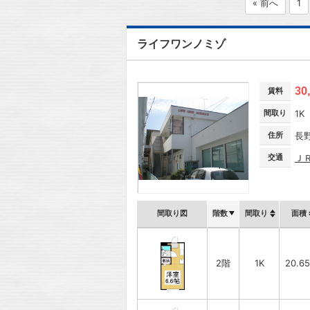
« 前へ
1
ライフワンノミゾ
30
賃料
間取り
1K
住所
長
交通
Ｊ
間取り図
階数
間取り
面積
2階
1K
20.6