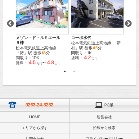
メゾン・ド・ルミエール
コーポ水代
グラン
本
」駅
Ｂ棟
松本電気鉄道上高地線
「
新
ＪＲ中
松本電気鉄道上高地線
村
」駅 徒歩
45
分
間取り
「
渚
」駅 徒歩
18
分
間取り：1K
賃料：
4.2
間取り：1DK
賃料：
万円
4.5
4.8
賃料：
〜
万円
万円
0263-24-3232
PC版
HOME
運営会社
エリアから探す
沿線から検索
お問合わせ
プライバシーポリシー