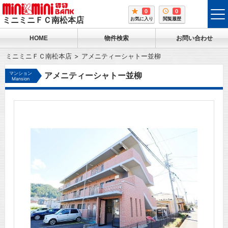
0
0
tog
ミニミニＦＣ南松本店
お気に入り
閲覧履歴
me
HOME
物件検索
お問い合わせ
ミニミニＦＣ南松本店
アメニティーシャトー並柳
マンション
アメニティーシャトー並柳
Mansion