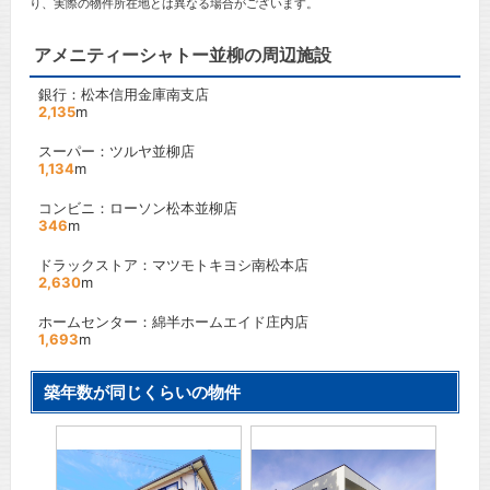
り、実際の物件所在地とは異なる場合がございます。
アメニティーシャトー並柳の周辺施設
銀行：松本信用金庫南支店
2,135
m
スーパー：ツルヤ並柳店
1,134
m
コンビニ：ローソン松本並柳店
346
m
ドラックストア：マツモトキヨシ南松本店
2,630
m
ホームセンター：綿半ホームエイド庄内店
1,693
m
築年数が同じくらいの物件