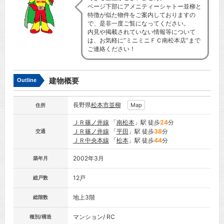
ページ下部にアメニティーシャトー並柳と
特徴が似た物件をご案内しておりますの
で、是非一度ご覧になってください。
内見や掲載されていない情報等について
は、お気軽に”ミニミニＦＣ南松本店”まで
ご連絡ください！
建物概要
Outline
長野県
松本市
並柳
Map
住所
ＪＲ篠ノ井線
「
南松本
」駅 徒歩
24
分
ＪＲ篠ノ井線
「
平田
」駅 徒歩
38
分
交通
ＪＲ中央本線
「
松本
」駅 徒歩
44
分
2002年3月
築年月
12戸
総戸数
地上3階
総階数
マンション/ RC
種別/構造