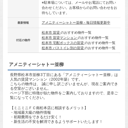
※駐車場については、メールやお電話にてお問い
合わせください。お客様からのお問い合わせをお
待ちしています。
アメニティーシャトー並柳 - 毎日情報更新中
最新情報
松本市 賃貸
のおすすめ物件一覧
松本市 賃貸マンション
のおすすめ物件一覧
付近の物件
松本市 宅配ボックスの賃貸
のおすすめ物件一覧
松本市 バストイレ別の賃貸
のおすすめ物件一覧
アメニティーシャトー並柳
長野県松本市並柳3丁目にある「アメニティーシャトー並柳」は
人気の賃貸マンション（2002年築）です。
こちらの物件は、 誠に申し訳ございませんが、現在ご案内でき
る空室がございません。
ページ下部に特徴が似た物件をご案内しておりますので、是非ご
覧になってください。
【ミニミニＦＣ南松本店に相談するメリット】
・地域最大級の物件情報
・初期費用をできるだけ安く！
・新生活の不安を解消できるようサポートいたします！