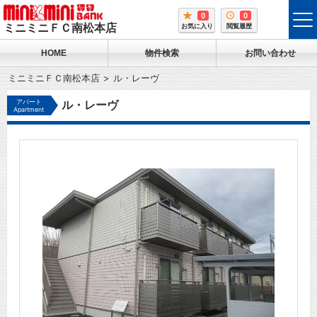
0
0
tog
ミニミニＦＣ南松本店
お気に入り
閲覧履歴
me
HOME
物件検索
お問い合わせ
ミニミニＦＣ南松本店
ル・レーヴ
アパート
ル・レーヴ
Apartment