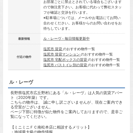
お部屋ごとに禁止とされている場合もございます
ので御注意下さい。お客様に代わって弊社スタッ
フが確認と交渉を行います。
※駐車場については、メールやお電話にてお問い
合わせください。お客様からのお問い合わせをお
待ちしています。
ル・レーヴ - 毎日情報更新中
最新情報
塩尻市 賃貸
のおすすめ物件一覧
塩尻市 賃貸マンション
のおすすめ物件一覧
付近の物件
塩尻市 宅配ボックスの賃貸
のおすすめ物件一覧
塩尻市 バストイレ別の賃貸
のおすすめ物件一覧
ル・レーヴ
長野県塩尻市広丘野村にある「ル・レーヴ」は人気の賃貸アパー
ト（2020年築）です。
こちらの物件は、 誠に申し訳ございませんが、現在ご案内でき
る空室がございません。
ページ下部に特徴が似た物件をご案内しておりますので、是非ご
覧になってください。
【ミニミニＦＣ南松本店に相談するメリット】
・地域最大級の物件情報