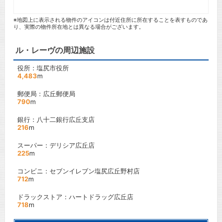
※地図上に表示される物件のアイコンは付近住所に所在することを表すものであ
り、実際の物件所在地とは異なる場合がございます。
ル・レーヴの周辺施設
役所：塩尻市役所
4,483
m
郵便局：広丘郵便局
790
m
銀行：八十二銀行広丘支店
216
m
スーパー：デリシア広丘店
225
m
コンビニ：セブンイレブン塩尻広丘野村店
712
m
ドラックストア：ハートドラッグ広丘店
718
m