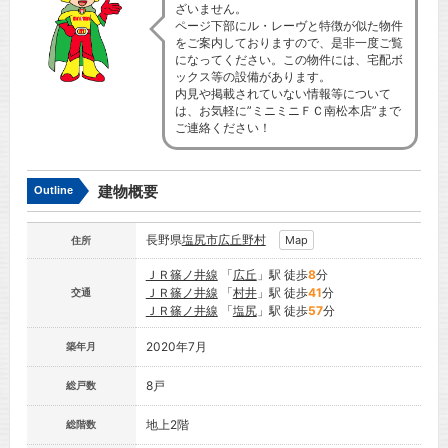
ざいません。
ページ下部にル・レーヴと特徴が似た物件
をご案内しておりますので、是非一度ご覧
になってください。この物件には、宅配ボ
ックス等の設備があります。
内見や掲載されていない情報等について
は、お気軽に”ミニミニＦＣ南松本店”まで
ご連絡ください！
建物概要
Outline
長野県
塩尻市
広丘野村
Map
住所
ＪＲ篠ノ井線
「
広丘
」駅 徒歩
8
分
ＪＲ篠ノ井線
「
村井
」駅 徒歩
41
分
交通
ＪＲ篠ノ井線
「
塩尻
」駅 徒歩
57
分
2020年7月
築年月
8戸
総戸数
地上2階
総階数