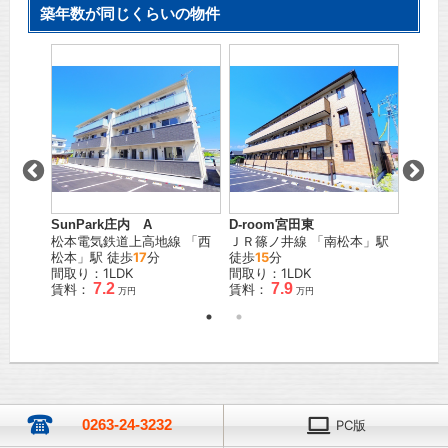
築年数が同じくらいの物件
SunPark庄内 A
D-room宮田東
プレッ
線
「
下
松本電気鉄道上高地線
「
西
ＪＲ篠ノ井線
「
南松本
」駅
ＪＲ篠
松本
」駅 徒歩
17
分
徒歩
15
分
歩
17
分
間取り：1LDK
間取り：1LDK
間取り
7.2
7.9
賃料：
賃料：
賃料：
万円
万円
0263-24-3232
PC版