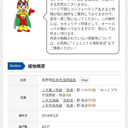
きる空室がございません。
ページ下部にコンフォーティアあさまと特
徴が似た物件をご案内しておりますので、
是非一度ご覧になってください。この物件
には、セキュリティ対策として、オートロ
ックが備わっておりますので、安心してお
住まい頂けます。
内見や掲載されていない情報等について
は、お気軽に”ミニミニＦＣ南松本店”まで
ご連絡ください！
建物概要
Outline
長野県
松本市
浅間温泉
Map
住所
ＪＲ篠ノ井線
「
松本
」駅 バス
33
分 「ホットプラ
ザ浅間前」停歩
3
分
交通
ＪＲ大糸線
「
北松本
」駅 徒歩
55
分
ＪＲ中央本線
「
松本
」駅 徒歩
65
分
2016年2月
築年月
40戸
総戸数