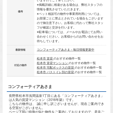
いますのでご了承ください。
※掲載詳細に相違がある場合は、弊社スタッフの
情報を優先させていただきます。
備考
※ペット相談可の物件や事業用利用については、
お部屋ごとに禁止とされている場合もございます
ので御注意下さい。お客様に代わって弊社スタッ
フが確認と交渉を行います。
※駐車場については、メールやお電話にてお問い
合わせください。お客様からのお問い合わせをお
待ちしています。
コンフォーティアあさま - 毎日情報更新中
最新情報
松本市 賃貸
のおすすめ物件一覧
松本市 賃貸マンション
のおすすめ物件一覧
付近の物件
松本市 宅配ボックスの賃貸
のおすすめ物件一覧
松本市 バストイレ別の賃貸
のおすすめ物件一覧
コンフォーティアあさま
長野県松本市浅間温泉1丁目にある「コンフォーティアあさま」
は人気の賃貸マンション（2016年築）です。
こちらの物件は、 誠に申し訳ございませんが、現在ご案内でき
る空室がございません。
ページ下部に特徴が似た物件をご案内しておりますので、是非ご