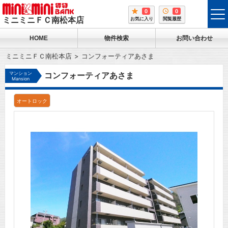
0
0
tog
ミニミニＦＣ南松本店
お気に入り
閲覧履歴
me
HOME
物件検索
お問い合わせ
ミニミニＦＣ南松本店
コンフォーティアあさま
マンション
コンフォーティアあさま
Mansion
オートロック