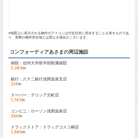
※地図上に表示される物件のアイコンは付近住所に所在することを表すものであ
り、実際の物件所在地とは異なる場合がございます。
コンフォーティアあさまの周辺施設
病院：信州大学医学部附属病院
2,263
m
銀行：八十二銀行浅間温泉支店
214
m
スーパー：デリシア元町店
1,747
m
コンビニ：ローソン浅間温泉店
350
m
ドラックストア：ドラッグコスコ桐店
1,590
m