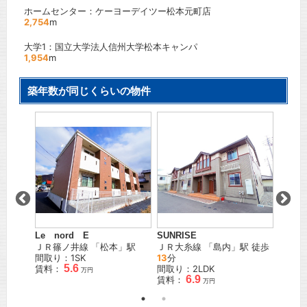
ホームセンター：ケーヨーデイツー松本元町店
2,754
m
大学1：国立大学法人信州大学松本キャンパ
1,954
m
築年数が同じくらいの物件
Le nord E
SUNRISE
クラー
線
「
西
ＪＲ篠ノ井線
「
松本
」駅
ＪＲ大糸線
「
島内
」駅 徒歩
松本電
間取り：1SK
13
分
松本
」
5.6
K
賃料：
間取り：2LDK
間取り
万円
5
6.9
賃料：
賃料：
万円
万円