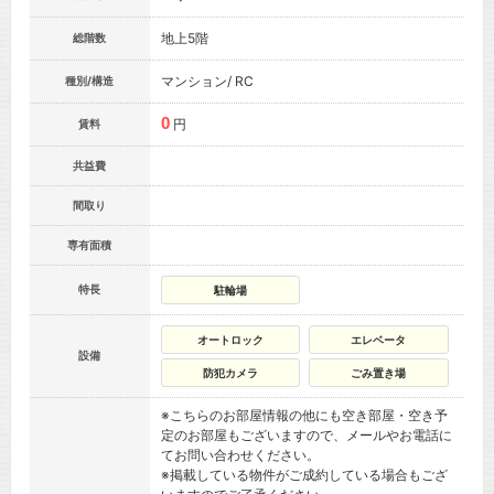
地上5階
総階数
マンション/ RC
種別/構造
0
円
賃料
共益費
間取り
専有面積
特長
駐輪場
オートロック
エレベータ
設備
防犯カメラ
ごみ置き場
※こちらのお部屋情報の他にも空き部屋・空き予
定のお部屋もございますので、メールやお電話に
てお問い合わせください。
※掲載している物件がご成約している場合もござ