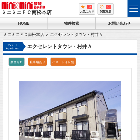
0
0
tog
ミニミニＦＣ南松本店
お気に入り
閲覧履歴
me
HOME
物件検索
お問い合わせ
ミニミニＦＣ南松本店
エクセレントタウン・村井Ａ
アパート
エクセレントタウン・村井Ａ
Apartment
敷金ゼロ
駐車場あり
バス・トイレ別