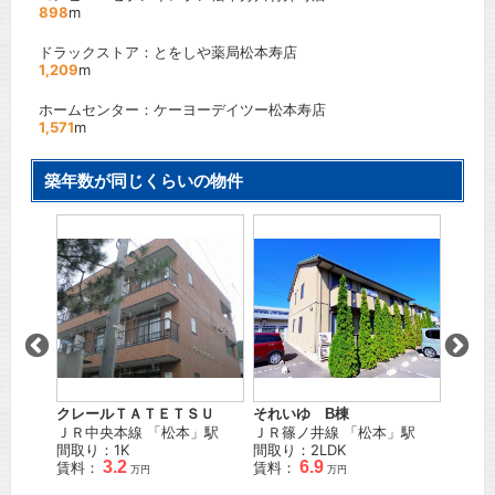
898
m
ドラックストア：とをしや薬局松本寿店
1,209
m
ホームセンター：ケーヨーデイツー松本寿店
1,571
m
築年数が同じくらいの物件
カープ
」駅 徒
松本電
松本
」
間取り
賃料：
クレールＴＡＴＥＴＳＵ
それいゆ B棟
ＪＲ中央本線
「
松本
」駅
ＪＲ篠ノ井線
「
松本
」駅
間取り：1K
間取り：2LDK
3.2
6.9
賃料：
賃料：
万円
万円