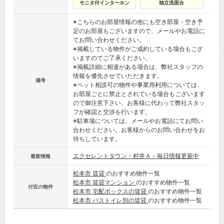
モニタ付インターホン
独立洗面台
※こちらのお部屋情報の他にも空き部屋・空き予
定のお部屋もございますので、メールやお電話に
てお問い合わせください。
※掲載している物件がご成約している場合もござ
いますのでご了承ください。
※掲載詳細に相違がある場合は、弊社スタッフの
情報を優先させていただきます。
備考
※ペット相談可の物件や事業用利用については、
お部屋ごとに禁止とされている場合もございます
ので御注意下さい。お客様に代わって弊社スタッ
フが確認と交渉を行います。
※駐車場については、メールやお電話にてお問い
合わせください。お客様からのお問い合わせをお
待ちしています。
エクセレントタウン・村井Ａ - 毎日情報更新中
最新情報
松本市 賃貸
のおすすめ物件一覧
松本市 賃貸マンション
のおすすめ物件一覧
付近の物件
松本市 宅配ボックスの賃貸
のおすすめ物件一覧
松本市 バストイレ別の賃貸
のおすすめ物件一覧