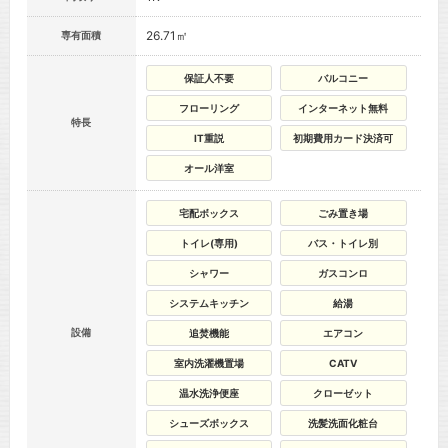
26.71㎡
専有面積
保証人不要
バルコニー
フローリング
インターネット無料
特長
IT重説
初期費用カード決済可
オール洋室
宅配ボックス
ごみ置き場
トイレ(専用)
バス・トイレ別
シャワー
ガスコンロ
システムキッチン
給湯
設備
追焚機能
エアコン
室内洗濯機置場
CATV
温水洗浄便座
クローゼット
シューズボックス
洗髪洗面化粧台