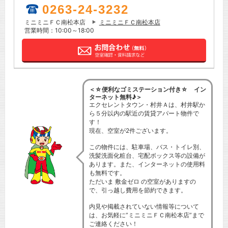
0263-24-3232
ミニミニＦＣ南松本店
ミニミニＦＣ南松本店
営業時間：10:00～18:00
＜☆便利なゴミステーション付き☆ イン
ターネット無料♪＞
エクセレントタウン・村井Ａは、村井駅か
ら５分以内の駅近の賃貸アパート物件で
す！
現在、空室が2件ございます。
この物件には、駐車場、バス・トイレ別、
洗髪洗面化粧台、宅配ボックス等の設備が
あります。また、インターネットの使用料
も無料です。
ただいま 敷金ゼロ の空室がありますの
で、引っ越し費用を節約できます。
内見や掲載されていない情報等について
は、お気軽に”ミニミニＦＣ南松本店”まで
ご連絡ください！