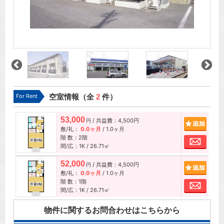
For Rent
空室情報（全
2
件）
53,000
/ 共益費：4,500円
追加
円
敷/礼：
0.0ヶ月
/
1.0ヶ月
階 数：2階
お問
間/広：1K / 26.71㎡
52,000
/ 共益費：4,500円
追加
円
敷/礼：
0.0ヶ月
/
1.0ヶ月
階 数：1階
お問
間/広：1K / 26.71㎡
物件に関するお問合わせはこちらから