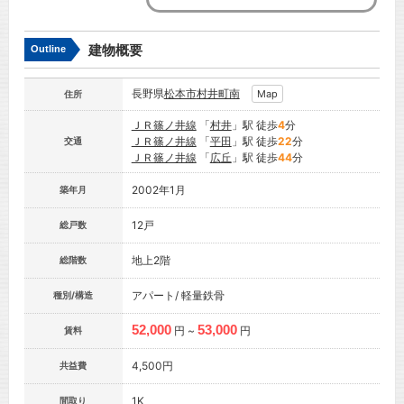
建物概要
Outline
長野県
松本市
村井町南
Map
住所
ＪＲ篠ノ井線
「
村井
」駅 徒歩
4
分
ＪＲ篠ノ井線
「
平田
」駅 徒歩
22
分
交通
ＪＲ篠ノ井線
「
広丘
」駅 徒歩
44
分
2002年1月
築年月
12戸
総戸数
地上2階
総階数
アパート/ 軽量鉄骨
種別/構造
52,000
53,000
円 ~
円
賃料
4,500円
共益費
1K
間取り