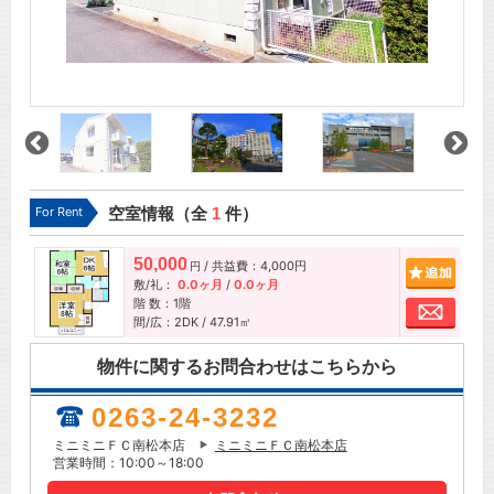
For Rent
空室情報（全
1
件）
50,000
/ 共益費：4,000円
追加
円
敷/礼：
0.0ヶ月
/
0.0ヶ月
階 数：1階
お問
間/広：2DK / 47.91㎡
物件に関するお問合わせはこちらから
0263-24-3232
ミニミニＦＣ南松本店
ミニミニＦＣ南松本店
営業時間：10:00～18:00