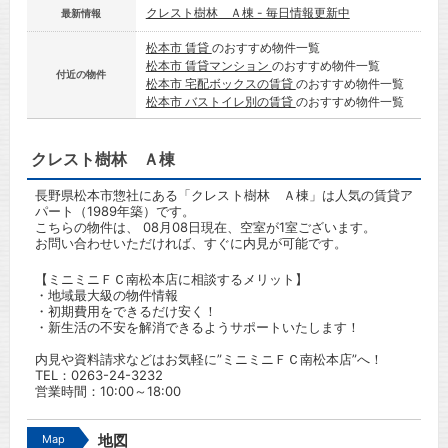
クレスト樹林 Ａ棟 - 毎日情報更新中
最新情報
松本市 賃貸
のおすすめ物件一覧
松本市 賃貸マンション
のおすすめ物件一覧
付近の物件
松本市 宅配ボックスの賃貸
のおすすめ物件一覧
松本市 バストイレ別の賃貸
のおすすめ物件一覧
クレスト樹林 Ａ棟
長野県松本市惣社にある「クレスト樹林 Ａ棟」は人気の賃貸ア
パート（1989年築）です。
こちらの物件は、 08月08日現在、空室が1室ございます。
お問い合わせいただければ、すぐに内見が可能です。
【ミニミニＦＣ南松本店に相談するメリット】
・地域最大級の物件情報
・初期費用をできるだけ安く！
・新生活の不安を解消できるようサポートいたします！
内見や資料請求などはお気軽に”ミニミニＦＣ南松本店”へ！
TEL：
0263-24-3232
営業時間：10:00～18:00
Map
地図