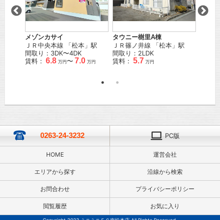
メゾンカサイ
タウニー樹里A棟
ホワイ
」駅 徒
ＪＲ中央本線
「
松本
」駅
ＪＲ篠ノ井線
「
松本
」駅
ＪＲ大
間取り：3DK〜4DK
間取り：2LDK
10
分
6.8
7.0
5.7
賃料：
〜
賃料：
間取り
万円
万円
万円
賃料：
0263-24-3232
PC版
HOME
運営会社
エリアから探す
沿線から検索
お問合わせ
プライバシーポリシー
閲覧履歴
お気に入り