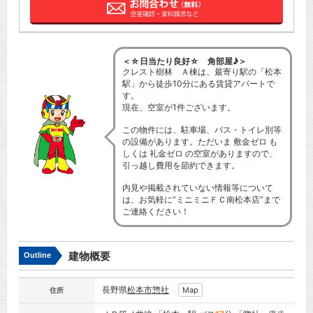
＜☆日当たり良好☆ 角部屋♪＞
クレスト樹林 Ａ棟は、最寄り駅の「松本
駅」から徒歩10分にある賃貸アパートで
す。
現在、空室が1件ございます。
この物件には、駐車場、バス・トイレ別等
の設備があります。ただいま 敷金ゼロ も
しくは 礼金ゼロ の空室がありますので、
引っ越し費用を節約できます。
内見や掲載されていない情報等について
は、お気軽に”ミニミニＦＣ南松本店”まで
ご連絡ください！
建物概要
Outline
長野県
松本市
惣社
Map
住所