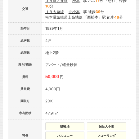
ＪＲ篠ノ井線
「
松本
」駅 バス
17
分 「惣社」停歩
10
分
交通
ＪＲ大糸線
「
北松本
」駅 徒歩
39
分
松本電気鉄道上高地線
「
西松本
」駅 徒歩
46
分
1989年1月
築年月
4戸
総戸数
地上2階
総階数
アパート/ 軽量鉄骨
種別/構造
50,000
円
賃料
4,000円
共益費
2DK
間取り
47.91㎡
専有面積
駐輪場
保証人不要
特長
バルコニー
フローリング