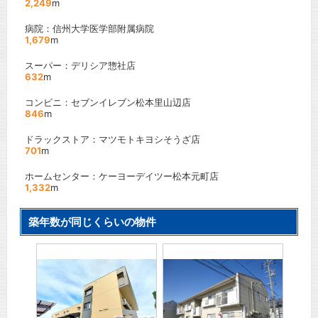
2,249
m
病院：信州大学医学部附属病院
1,679
m
スーパー：デリシア惣社店
632
m
コンビニ：セブンイレブン松本里山辺店
846
m
ドラックストア：マツモトキヨシそうざ店
701
m
ホームセンター：ケーヨーデイツー松本元町店
1,332
m
築年数が同じくらいの物件