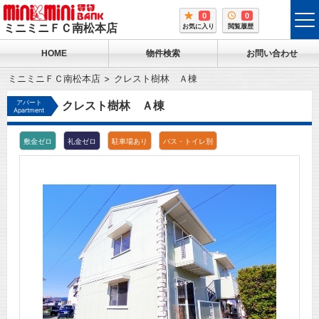
0
0
tog
ミニミニＦＣ南松本店
お気に入り
閲覧履歴
me
HOME
物件検索
お問い合わせ
ミニミニＦＣ南松本店
クレスト樹林 Ａ棟
アパート
クレスト樹林 Ａ棟
Apartment
敷金ゼロ
礼金ゼロ
駐車場あり
バス・トイレ別