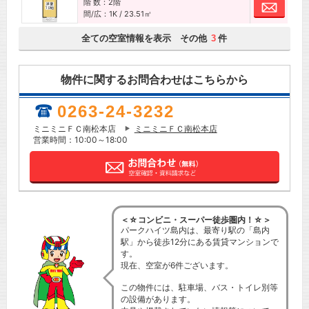
階 数：2階
お問
間/広：1K / 23.51㎡
全ての空室情報を表示 その他
件
3
物件に関するお問合わせはこちらから
0263-24-3232
ミニミニＦＣ南松本店
ミニミニＦＣ南松本店
営業時間：10:00～18:00
＜☆コンビニ・スーパー徒歩圏内！☆＞
パークハイツ島内は、最寄り駅の「島内
駅」から徒歩12分にある賃貸マンションで
す。
現在、空室が6件ございます。
この物件には、駐車場、バス・トイレ別等
の設備があります。