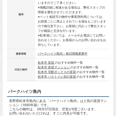
いますのでご了承ください。
※掲載詳細に相違がある場合は、弊社スタッフの
情報を優先させていただきます。
備考
※ペット相談可の物件や事業用利用については、
お部屋ごとに禁止とされている場合もございます
ので御注意下さい。お客様に代わって弊社スタッ
フが確認と交渉を行います。
※駐車場については、メールやお電話にてお問い
合わせください。お客様からのお問い合わせをお
待ちしています。
パークハイツ島内 - 毎日情報更新中
最新情報
松本市 賃貸
のおすすめ物件一覧
松本市 賃貸マンション
のおすすめ物件一覧
付近の物件
松本市 宅配ボックスの賃貸
のおすすめ物件一覧
松本市 バストイレ別の賃貸
のおすすめ物件一覧
パークハイツ島内
長野県松本市島内にある「パークハイツ島内」は人気の賃貸マン
ション（1990年築）です。
こちらの物件は、 08月07日現在、空室が6室ございます。
お問い合わせいただければ、すぐに内見が可能です。