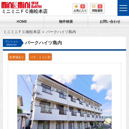
0
0
tog
ミニミニＦＣ南松本店
お気に入り
閲覧履歴
me
HOME
物件検索
お問い合わせ
ミニミニＦＣ南松本店
パークハイツ島内
マンション
パークハイツ島内
Mansion
駐車場あり
バス・トイレ別