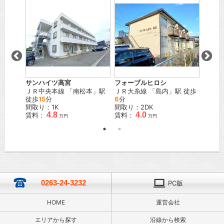
サンハイツ高宮
フォーブルヒロシ
エイブ
線
「
森
ＪＲ中央本線
「
南松本
」駅
ＪＲ大糸線
「
島内
」駅 徒歩
ＪＲ中
徒歩
15
分
6
分
間取り
間取り：1K
間取り：2DK
賃料：
4.8
4.0
賃料：
賃料：
万円
万円
0263-24-3232
PC版
HOME
運営会社
エリアから探す
沿線から検索