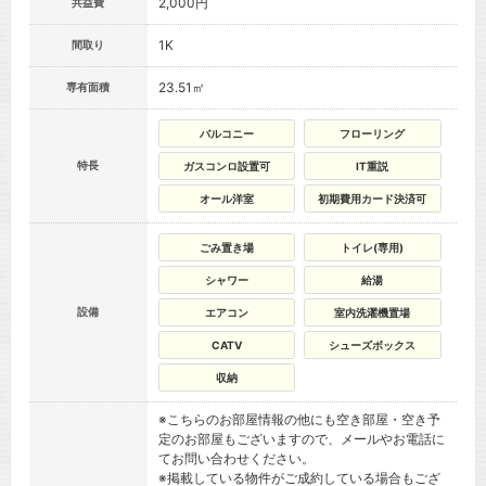
2,000円
共益費
1K
間取り
23.51㎡
専有面積
バルコニー
フローリング
特長
ガスコンロ設置可
IT重説
オール洋室
初期費用カード決済可
ごみ置き場
トイレ(専用)
シャワー
給湯
設備
エアコン
室内洗濯機置場
CATV
シューズボックス
収納
※こちらのお部屋情報の他にも空き部屋・空き予
定のお部屋もございますので、メールやお電話に
てお問い合わせください。
※掲載している物件がご成約している場合もござ