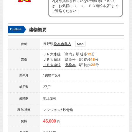
内見や掲載されていない情報等について
は、お気軽に”ミニミニＦＣ南松本店”まで
ご連絡ください！
建物概要
Outline
長野県
松本市
島内
Map
住所
ＪＲ大糸線
「
島内
」駅 徒歩
12
分
ＪＲ大糸線
「
島高松
」駅 徒歩
18
分
交通
ＪＲ大糸線
「
北松本
」駅 徒歩
28
分
1990年5月
築年月
27戸
総戸数
地上3階
総階数
マンション/ 鉄骨造
種別/構造
45,000
円
賃料