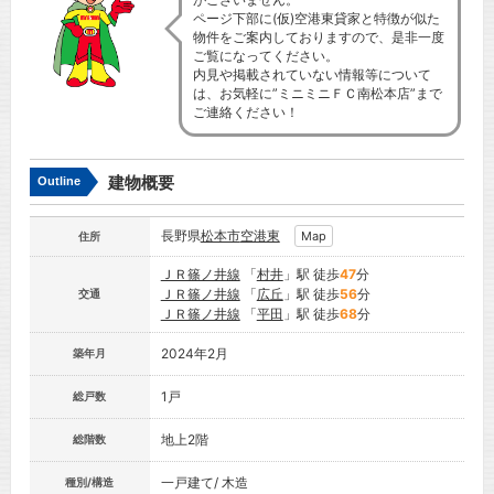
ページ下部に(仮)空港東貸家と特徴が似た
物件をご案内しておりますので、是非一度
ご覧になってください。
内見や掲載されていない情報等について
は、お気軽に”ミニミニＦＣ南松本店”まで
ご連絡ください！
建物概要
Outline
長野県
松本市
空港東
Map
住所
ＪＲ篠ノ井線
「
村井
」駅 徒歩
47
分
ＪＲ篠ノ井線
「
広丘
」駅 徒歩
56
分
交通
ＪＲ篠ノ井線
「
平田
」駅 徒歩
68
分
2024年2月
築年月
1戸
総戸数
地上2階
総階数
一戸建て/ 木造
種別/構造