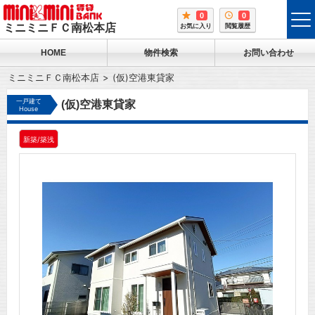
0
0
tog
ミニミニＦＣ南松本店
お気に入り
閲覧履歴
me
HOME
物件検索
お問い合わせ
ミニミニＦＣ南松本店
(仮)空港東貸家
一戸建て
(仮)空港東貸家
House
新築/築浅