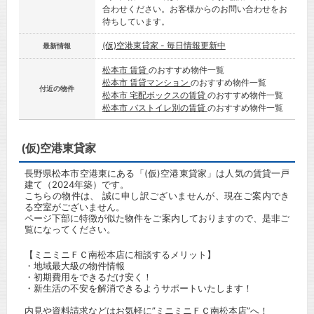
合わせください。お客様からのお問い合わせをお
待ちしています。
(仮)空港東貸家 - 毎日情報更新中
最新情報
松本市 賃貸
のおすすめ物件一覧
松本市 賃貸マンション
のおすすめ物件一覧
付近の物件
松本市 宅配ボックスの賃貸
のおすすめ物件一覧
松本市 バストイレ別の賃貸
のおすすめ物件一覧
(仮)空港東貸家
長野県松本市空港東にある「(仮)空港東貸家」は人気の賃貸一戸
建て（2024年築）です。
こちらの物件は、 誠に申し訳ございませんが、現在ご案内でき
る空室がございません。
ページ下部に特徴が似た物件をご案内しておりますので、是非ご
覧になってください。
【ミニミニＦＣ南松本店に相談するメリット】
・地域最大級の物件情報
・初期費用をできるだけ安く！
・新生活の不安を解消できるようサポートいたします！
内見や資料請求などはお気軽に”ミニミニＦＣ南松本店”へ！