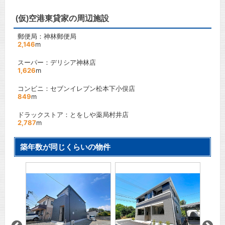
(仮)空港東貸家の周辺施設
郵便局：神林郵便局
2,146
m
スーパー：デリシア神林店
1,626
m
コンビニ：セブンイレブン松本下小俣店
849
m
ドラックストア：とをしや薬局村井店
2,787
m
築年数が同じくらいの物件