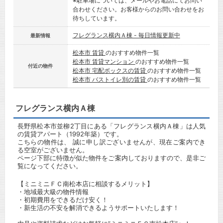
※駐車場については、メールやお電話にてお問い
合わせください。お客様からのお問い合わせをお
待ちしています。
フレグランス横内Ａ棟 - 毎日情報更新中
最新情報
松本市 賃貸
のおすすめ物件一覧
松本市 賃貸マンション
のおすすめ物件一覧
付近の物件
松本市 宅配ボックスの賃貸
のおすすめ物件一覧
松本市 バストイレ別の賃貸
のおすすめ物件一覧
フレグランス横内Ａ棟
長野県松本市並柳2丁目にある「フレグランス横内Ａ棟」は人気
の賃貸アパート（1992年築）です。
こちらの物件は、 誠に申し訳ございませんが、現在ご案内でき
る空室がございません。
ページ下部に特徴が似た物件をご案内しておりますので、是非ご
覧になってください。
【ミニミニＦＣ南松本店に相談するメリット】
・地域最大級の物件情報
・初期費用をできるだけ安く！
・新生活の不安を解消できるようサポートいたします！