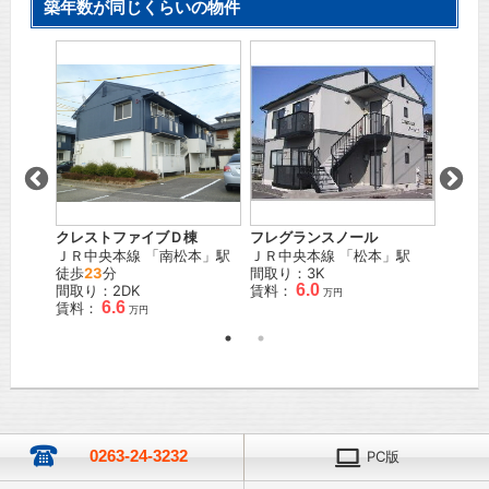
築年数が同じくらいの物件
クレストファイブＤ棟
フレグランスノール
コーポ
ＪＲ中央本線
「
南松本
」駅
ＪＲ中央本線
「
松本
」駅
ＪＲ篠
本
」駅
徒歩
23
分
間取り：3K
間取り
6.0
間取り：2DK
賃料：
賃料：
万円
6.6
賃料：
万円
万円
0263-24-3232
PC版