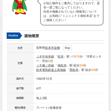
が似た物件をご案内しておりますので、是
非一度ご覧になってください。
内見や掲載されていない情報等について
は、お気軽に”ミニミニＦＣ南松本店”まで
ご連絡ください！
建物概要
Outline
長野県
松本市
並柳
Map
住所
ＪＲ中央本線
「
松本
」駅 バス
15
分 「洋菜センタ
ー」停歩
2
分
交通
ＪＲ篠ノ井線
「
南松本
」駅 徒歩
20
分
松本電気鉄道上高地線
「
西松本
」駅 徒歩
34
分
1992年10月
築年月
4戸
総戸数
地上2階
総階数
アパート/ 軽量鉄骨
種別/構造