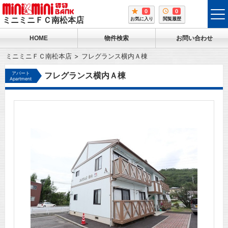
0
0
tog
ミニミニＦＣ南松本店
お気に入り
閲覧履歴
me
HOME
物件検索
お問い合わせ
ミニミニＦＣ南松本店
フレグランス横内Ａ棟
アパート
フレグランス横内Ａ棟
Apartment