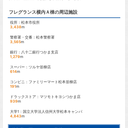
フレグランス横内Ａ棟の周辺施設
役所：松本市役所
3,438
m
警察署・交番：松本警察署
3,565
m
銀行：八十二銀行つかま支店
1,279
m
スーパー：ツルヤ並柳店
614
m
コンビニ：ファミリーマート松本並柳店
191
m
ドラックストア：マツモトキヨシつかま店
939
m
大学1：国立大学法人信州大学松本キャンパ
4,843
m